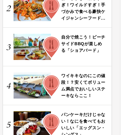
FOOD
ぎ！ワイルドすぎ！手
2
づかみで食べる豪快ケ
イジャンシーフード...
自分で焼こう！ビーチ
FOOD
サイドBBQが楽しめ
3
る「ショアバード」
ワイキキなのにこの値
FOOD
段！？安くてボリュー
4
ム満点でおいしいステ
ーキならここ！
パンケーキだけじゃな
FOOD
い！なにを食べてもお
5
いしい「エッグスン・
シングス」