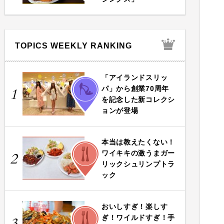
TOPICS WEEKLY RANKING
「アイランドスリッ
FASHION
パ」から創業70周年
1
を記念した新コレクシ
ョンが登場
本当は教えたくない！
FOOD
ワイキキの激うまガー
2
リックシュリンプトラ
ック
おいしすぎ！楽しす
FOOD
ぎ！ワイルドすぎ！手
3