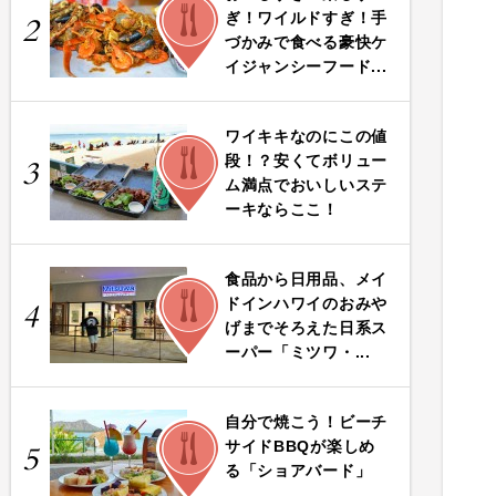
FOOD
ぎ！ワイルドすぎ！手
2
づかみで食べる豪快ケ
イジャンシーフード...
ワイキキなのにこの値
FOOD
段！？安くてボリュー
3
ム満点でおいしいステ
ーキならここ！
食品から日用品、メイ
FOOD
ドインハワイのおみや
4
げまでそろえた日系ス
ーパー「ミツワ・...
自分で焼こう！ビーチ
FOOD
サイドBBQが楽しめ
5
る「ショアバード」