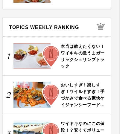
TOPICS WEEKLY RANKING
本当は教えたくない！
FOOD
ワイキキの激うまガー
1
リックシュリンプトラ
ック
おいしすぎ！楽しす
FOOD
ぎ！ワイルドすぎ！手
2
づかみで食べる豪快ケ
イジャンシーフード...
ワイキキなのにこの値
FOOD
段！？安くてボリュー
3