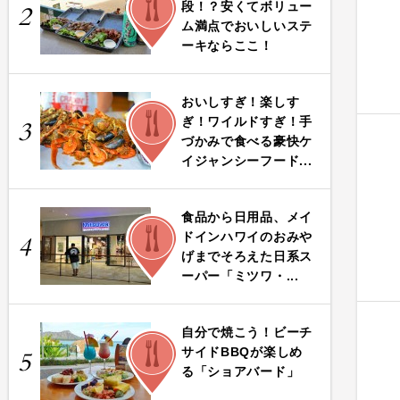
段！？安くてボリュー
2
ム満点でおいしいステ
ーキならここ！
おいしすぎ！楽しす
FOOD
ぎ！ワイルドすぎ！手
3
づかみで食べる豪快ケ
イジャンシーフード...
食品から日用品、メイ
FOOD
ドインハワイのおみや
4
げまでそろえた日系ス
ーパー「ミツワ・...
自分で焼こう！ビーチ
FOOD
サイドBBQが楽しめ
5
る「ショアバード」