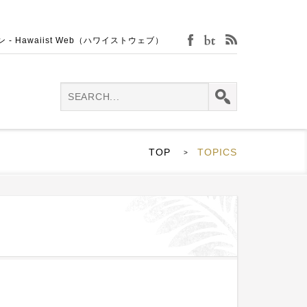
Hawaiist Web（ハワイストウェブ）
facebook
bijin-tokei
rss
TOP
TOPICS
>