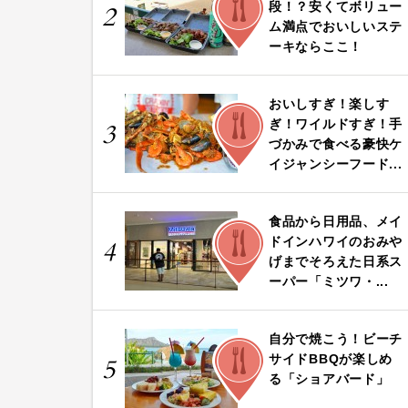
段！？安くてボリュー
2
ム満点でおいしいステ
ーキならここ！
おいしすぎ！楽しす
FOOD
ぎ！ワイルドすぎ！手
3
づかみで食べる豪快ケ
イジャンシーフード...
食品から日用品、メイ
FOOD
ドインハワイのおみや
4
げまでそろえた日系ス
ーパー「ミツワ・...
自分で焼こう！ビーチ
FOOD
サイドBBQが楽しめ
5
る「ショアバード」