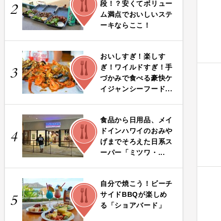
段！？安くてボリュー
2
ム満点でおいしいステ
ーキならここ！
おいしすぎ！楽しす
FOOD
ぎ！ワイルドすぎ！手
3
づかみで食べる豪快ケ
イジャンシーフード...
食品から日用品、メイ
FOOD
ドインハワイのおみや
4
げまでそろえた日系ス
ーパー「ミツワ・...
自分で焼こう！ビーチ
FOOD
サイドBBQが楽しめ
5
る「ショアバード」