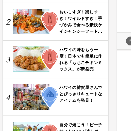
おいしすぎ！楽しす
FOOD
ぎ！ワイルドすぎ！手
2
づかみで食べる豪快ケ
イジャンシーフード...
ハワイの味をもう一
FOOD
度！日本でも簡単に作
3
れる「もちこチキンミ
ックス」が新発売
ハワイの雑貨屋さんで
LIFE
とびっきりキュートな
4
アイテムを発見！
自分で焼こう！ビーチ
FOOD