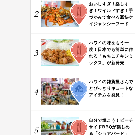
おいしすぎ！楽しす
FOOD
ぎ！ワイルドすぎ！手
2
づかみで食べる豪快ケ
イジャンシーフード...
ハワイの味をもう一
FOOD
度！日本でも簡単に作
3
れる「もちこチキンミ
ックス」が新発売
ハワイの雑貨屋さんで
LIFE
とびっきりキュートな
4
アイテムを発見！
自分で焼こう！ビーチ
FOOD
サイドBBQが楽しめ
5
る「ショアバード」