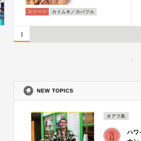
スイーツ
カイムキ／カパフル
1
:
NEW TOPICS
オアフ島
ハワ