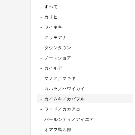
すべて
カリヒ
ワイキキ
アラモアナ
ダウンタウン
ノースショア
カイルア
マノア／マキキ
カハラ／ハワイカイ
カイムキ／カパフル
ワード／カカアコ
パールシティ／アイエア
オアフ島西部