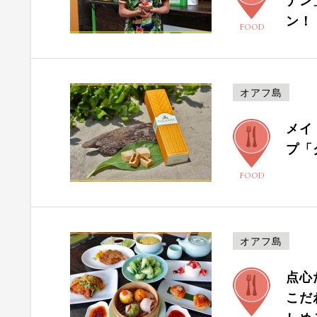
ナン
ン！
FOOD
オアフ島
メイ
プ「
FOOD
オアフ島
点心
こだ