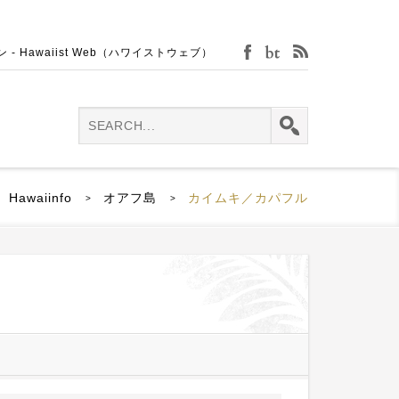
Hawaiist Web（ハワイストウェブ）
facebook
bijin-tokei
rss
Hawaiinfo
オアフ島
カイムキ／カパフル
>
>