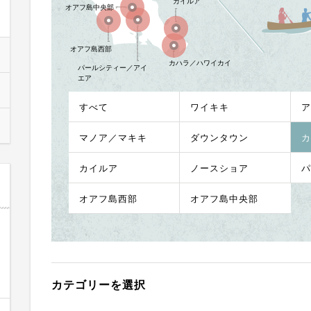
カイルア
オアフ島中央部
オアフ島西部
カハラ／ハワイカイ
パールシティー／アイ
エア
すべて
ワイキキ
ア
マノア／マキキ
ダウンタウン
カ
カイルア
ノースショア
パ
オアフ島西部
オアフ島中央部
カテゴリーを選択