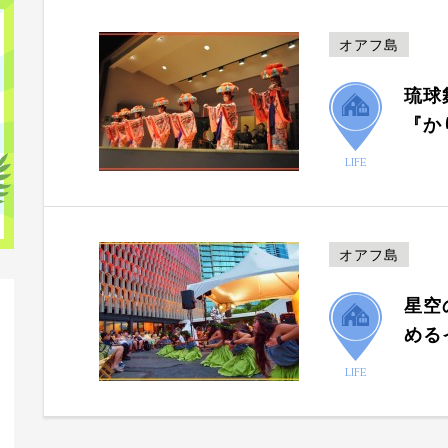
オアフ島
琉球
『か
LIFE
オアフ島
星空
める
LIFE