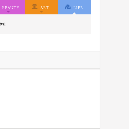
BEAUTY
ART
LIFE
神社