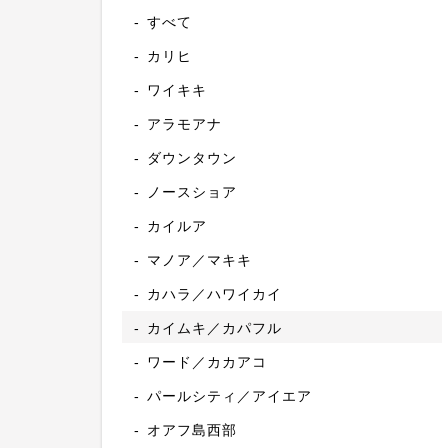
すべて
カリヒ
ワイキキ
アラモアナ
ダウンタウン
ノースショア
カイルア
マノア／マキキ
カハラ／ハワイカイ
カイムキ／カパフル
ワード／カカアコ
パールシティ／アイエア
オアフ島西部