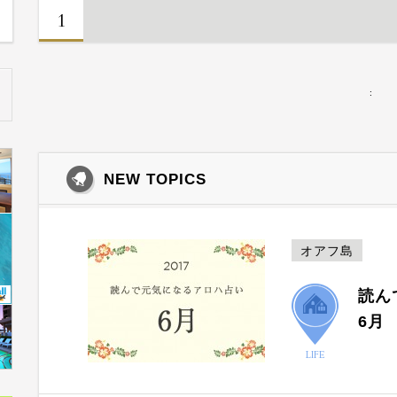
1
:
NEW TOPICS
オアフ島
読ん
6月
LIFE