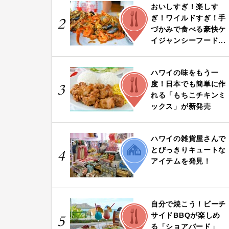
おいしすぎ！楽しす
FOOD
ぎ！ワイルドすぎ！手
2
づかみで食べる豪快ケ
イジャンシーフード...
ハワイの味をもう一
FOOD
度！日本でも簡単に作
3
れる「もちこチキンミ
ックス」が新発売
ハワイの雑貨屋さんで
LIFE
とびっきりキュートな
4
アイテムを発見！
自分で焼こう！ビーチ
FOOD
サイドBBQが楽しめ
5
る「ショアバード」