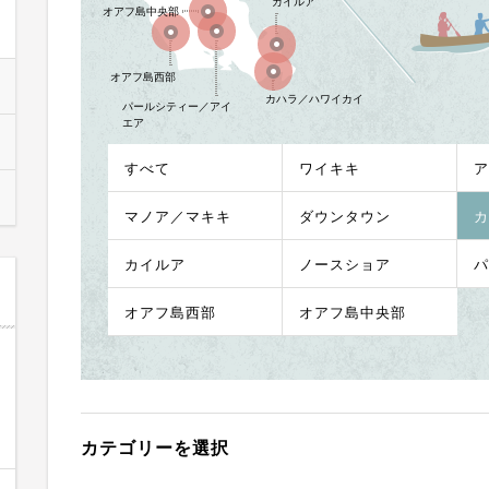
カイルア
オアフ島中央部
オアフ島西部
カハラ／ハワイカイ
パールシティー／アイ
エア
すべて
ワイキキ
ア
マノア／マキキ
ダウンタウン
カ
カイルア
ノースショア
パ
オアフ島西部
オアフ島中央部
カテゴリーを選択