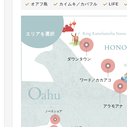
オアフ島
カイムキ／カパフル
LIFE
エリアを選択
ダウンタウン
ワード／カカアコ
アラモアナ
ノースショア