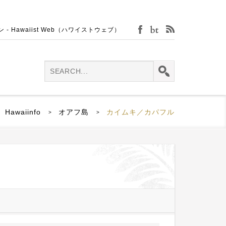
Hawaiist Web（ハワイストウェブ）
facebook
bijin-tokei
rss
Hawaiinfo
オアフ島
カイムキ／カパフル
>
>