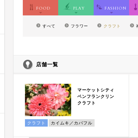
FOOD
PLAY
FASHION
すべて
フラワー
クラフト
店舗一覧
マーケットシティ
ベンフランクリン
クラフト
クラフト
カイムキ／カパフル