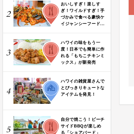
おいしすぎ！楽しす
FOOD
ぎ！ワイルドすぎ！手
2
づかみで食べる豪快ケ
イジャンシーフード...
ハワイの味をもう一
FOOD
度！日本でも簡単に作
3
れる「もちこチキンミ
ックス」が新発売
ハワイの雑貨屋さんで
LIFE
とびっきりキュートな
4
アイテムを発見！
自分で焼こう！ビーチ
FOOD
サイドBBQが楽しめ
5
る「ショアバード」