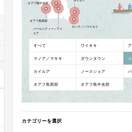
カイルア
オアフ島中央部
オアフ島西部
カハラ／ハワイカイ
パールシティー／アイ
エア
すべて
ワイキキ
ア
マノア／マキキ
ダウンタウン
カ
カイルア
ノースショア
パ
オアフ島西部
オアフ島中央部
カテゴリーを選択