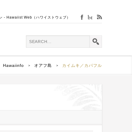
Hawaiist Web（ハワイストウェブ）
facebook
bijin-tokei
rss
Hawaiinfo
オアフ島
カイムキ／カパフル
>
>