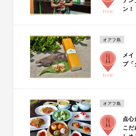
ナン
ン！
FOOD
オアフ島
メイ
プ「
FOOD
オアフ島
点心
こだ