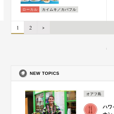
ローカル
カイムキ／カパフル
1
2
>
:
NEW TOPICS
オアフ島
ハワ