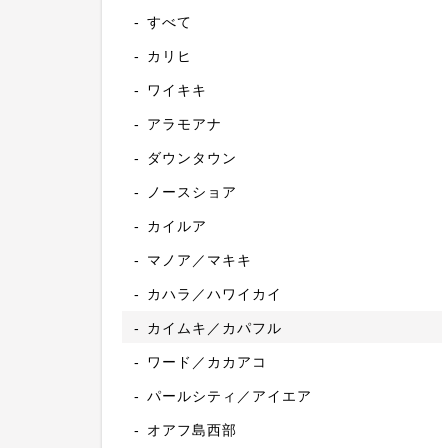
すべて
カリヒ
ワイキキ
アラモアナ
ダウンタウン
ノースショア
カイルア
マノア／マキキ
カハラ／ハワイカイ
カイムキ／カパフル
ワード／カカアコ
パールシティ／アイエア
オアフ島西部