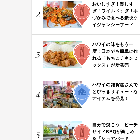
おいしすぎ！楽しす
FOOD
ぎ！ワイルドすぎ！手
2
づかみで食べる豪快ケ
イジャンシーフード...
ハワイの味をもう一
FOOD
度！日本でも簡単に作
3
れる「もちこチキンミ
ックス」が新発売
ハワイの雑貨屋さんで
LIFE
とびっきりキュートな
4
アイテムを発見！
自分で焼こう！ビーチ
FOOD
サイドBBQが楽しめ
5
る「ショアバード」