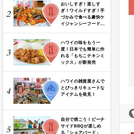
おいしすぎ！楽しす
FOOD
ぎ！ワイルドすぎ！手
2
づかみで食べる豪快ケ
イジャンシーフード...
ハワイの味をもう一
FOOD
度！日本でも簡単に作
3
れる「もちこチキンミ
ックス」が新発売
ハワイの雑貨屋さんで
LIFE
とびっきりキュートな
4
アイテムを発見！
自分で焼こう！ビーチ
FOOD
サイドBBQが楽しめ
5
る「ショアバード」