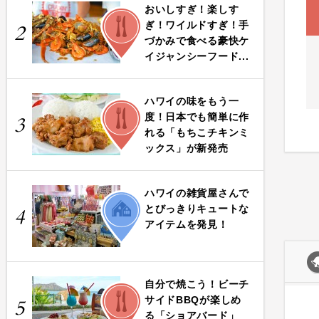
おいしすぎ！楽しす
FOOD
ぎ！ワイルドすぎ！手
2
づかみで食べる豪快ケ
イジャンシーフード...
ハワイの味をもう一
FOOD
度！日本でも簡単に作
3
れる「もちこチキンミ
ックス」が新発売
ハワイの雑貨屋さんで
LIFE
とびっきりキュートな
4
アイテムを発見！
自分で焼こう！ビーチ
FOOD
サイドBBQが楽しめ
5
る「ショアバード」