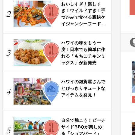
おいしすぎ！楽しす
FOOD
ぎ！ワイルドすぎ！手
2
づかみで食べる豪快ケ
イジャンシーフード...
ハワイの味をもう一
FOOD
度！日本でも簡単に作
3
れる「もちこチキンミ
ックス」が新発売
ハワイの雑貨屋さんで
LIFE
とびっきりキュートな
4
アイテムを発見！
自分で焼こう！ビーチ
FOOD
サイドBBQが楽しめ
5
る「ショアバード」