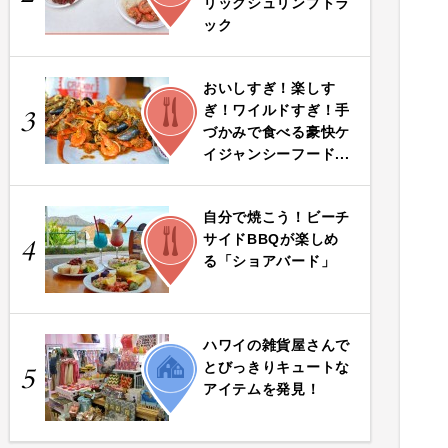
リックシュリンプトラ
ック
おいしすぎ！楽しす
FOOD
ぎ！ワイルドすぎ！手
3
づかみで食べる豪快ケ
イジャンシーフード...
自分で焼こう！ビーチ
FOOD
サイドBBQが楽しめ
4
る「ショアバード」
ハワイの雑貨屋さんで
LIFE
とびっきりキュートな
5
アイテムを発見！