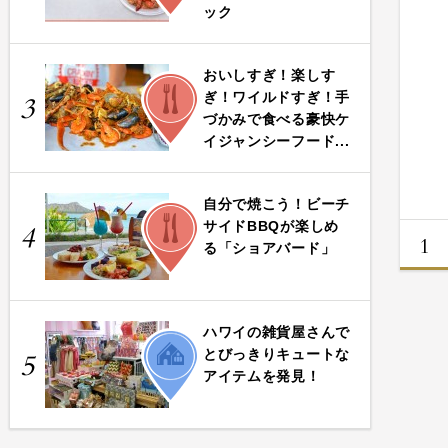
ック
おいしすぎ！楽しす
FOOD
ぎ！ワイルドすぎ！手
3
づかみで食べる豪快ケ
イジャンシーフード...
自分で焼こう！ビーチ
FOOD
サイドBBQが楽しめ
4
1
る「ショアバード」
ハワイの雑貨屋さんで
LIFE
とびっきりキュートな
5
アイテムを発見！