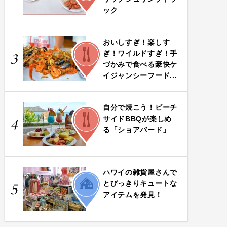
ック
おいしすぎ！楽しす
FOOD
ぎ！ワイルドすぎ！手
3
づかみで食べる豪快ケ
イジャンシーフード...
自分で焼こう！ビーチ
FOOD
サイドBBQが楽しめ
4
る「ショアバード」
ハワイの雑貨屋さんで
LIFE
とびっきりキュートな
5
アイテムを発見！