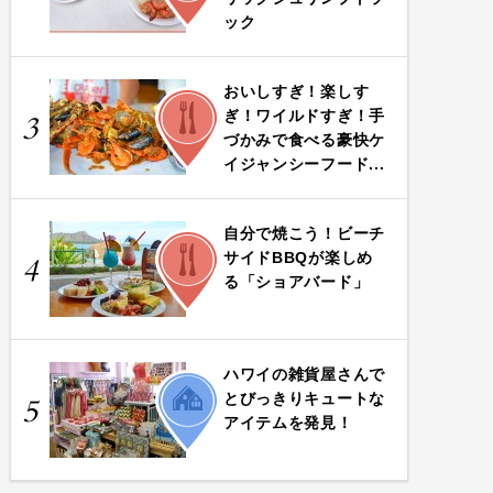
ック
おいしすぎ！楽しす
FOOD
ぎ！ワイルドすぎ！手
3
づかみで食べる豪快ケ
イジャンシーフード...
自分で焼こう！ビーチ
FOOD
サイドBBQが楽しめ
4
る「ショアバード」
ハワイの雑貨屋さんで
LIFE
とびっきりキュートな
5
アイテムを発見！