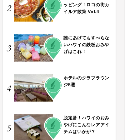
ッピング！ロコの街カ
2
イルア散策 Vol.4
誰にあげてもすべらな
PLAY
いハワイの鉄板おみや
3
げはこれ！
ホテルのクラブラウン
PLAY
ジ5選
4
脱定番！ハワイのおみ
PLAY
やげにこんなレアアイ
5
テムはいかが？