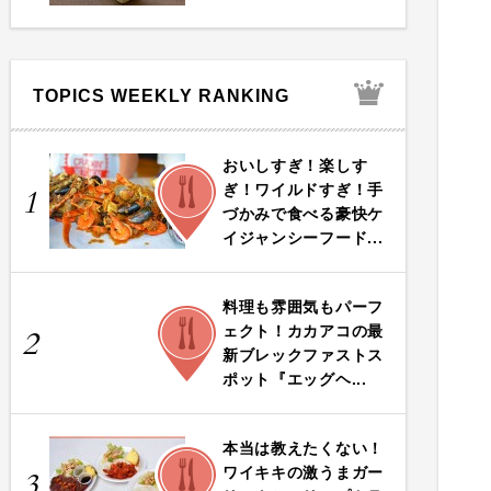
TOPICS WEEKLY RANKING
おいしすぎ！楽しす
FOOD
ぎ！ワイルドすぎ！手
1
づかみで食べる豪快ケ
イジャンシーフード...
料理も雰囲気もパーフ
FOOD
ェクト！カカアコの最
2
新ブレックファストス
ポット『エッグヘ...
本当は教えたくない！
FOOD
ワイキキの激うまガー
3