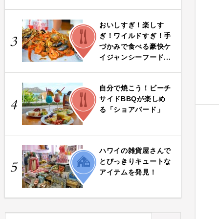
おいしすぎ！楽しす
FOOD
ぎ！ワイルドすぎ！手
3
づかみで食べる豪快ケ
イジャンシーフード...
自分で焼こう！ビーチ
FOOD
サイドBBQが楽しめ
4
る「ショアバード」
ハワイの雑貨屋さんで
LIFE
とびっきりキュートな
5
アイテムを発見！