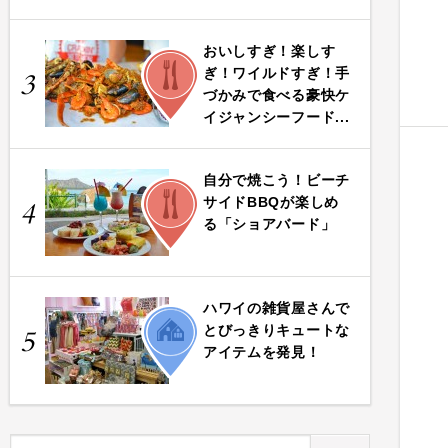
おいしすぎ！楽しす
FOOD
ぎ！ワイルドすぎ！手
3
づかみで食べる豪快ケ
イジャンシーフード...
自分で焼こう！ビーチ
FOOD
サイドBBQが楽しめ
4
る「ショアバード」
ハワイの雑貨屋さんで
LIFE
とびっきりキュートな
5
アイテムを発見！