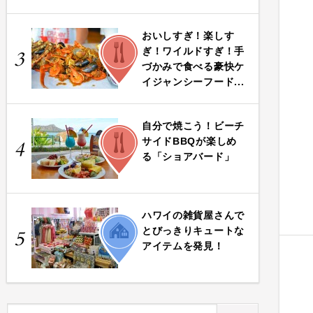
おいしすぎ！楽しす
FOOD
ぎ！ワイルドすぎ！手
3
づかみで食べる豪快ケ
イジャンシーフード...
自分で焼こう！ビーチ
FOOD
サイドBBQが楽しめ
4
る「ショアバード」
ハワイの雑貨屋さんで
LIFE
とびっきりキュートな
5
アイテムを発見！